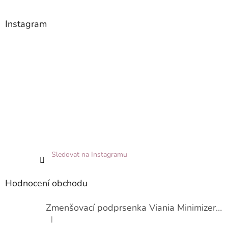
Instagram
Sledovat na Instagramu
Hodnocení obchodu
Zmenšovací podprsenka Viania Minimizer 14586
|
Hodnocení produktu je 3 z 5 hvězdiček.