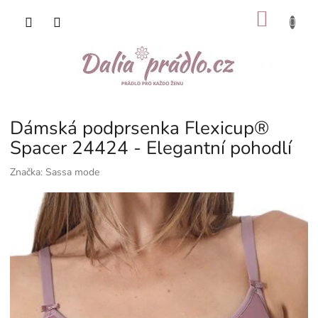
Přejít
NÁKU
na
obsah
KOŠÍK
Dámská podprsenka Flexicup®
Spacer 24424 - Elegantní pohodlí
Značka:
Sassa mode