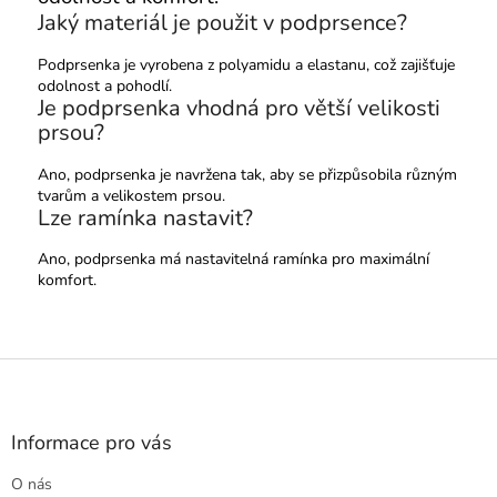
Jaký materiál je použit v podprsence?
Podprsenka je vyrobena z polyamidu a elastanu, což zajišťuje
odolnost a pohodlí.
Je podprsenka vhodná pro větší velikosti
prsou?
Ano, podprsenka je navržena tak, aby se přizpůsobila různým
tvarům a velikostem prsou.
Lze ramínka nastavit?
Ano, podprsenka má nastavitelná ramínka pro maximální
komfort.
Z
á
p
a
Informace pro vás
t
O nás
í