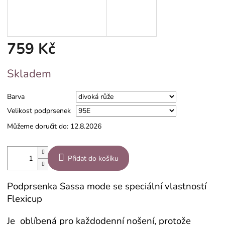
759 Kč
Měrná
Skladem
cena:
Barva
Velikost podprsenek
Můžeme doručit do:
12.8.2026
Přidat do košíku
Podprsenka Sassa mode se speciální vlastností
Flexicup
Je oblíbená pro každodenní nošení, protože