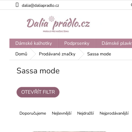
Přejít
dalia@daliapradlo.cz
na
obsah
Dámské kalhotky
Podprsenky
Dámské plavk
Domů
Prodávané značky
Sassa mode
Sassa mode
OTEVŘÍT FILTR
Ř
a
Doporučujeme
Nejlevnější
Nejdražší
Nejprodávanější
z
e
V