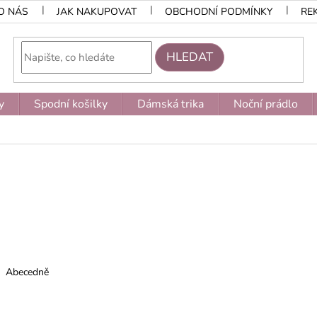
O NÁS
JAK NAKUPOVAT
OBCHODNÍ PODMÍNKY
RE
HLEDAT
y
Spodní košilky
Dámská trika
Noční prádlo
Abecedně