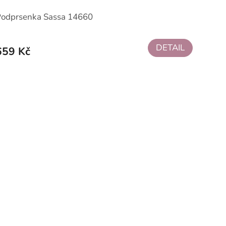
Podprsenka Sassa 14660
DETAIL
659 Kč