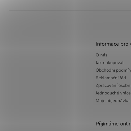
Z
á
p
a
t
Informace pro 
í
O nás
Jak nakupovat
Obchodní podmín
Reklamační řád
Zpracování osobn
Jednoduché vrácen
Moje objednávka
Přijímáme onli