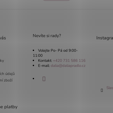
n
á
k
d
o
a
v
c
á
í
n
p
í
r
Nevíte si rady?
v
vás
Instagr
k
y
v
Volejte Po- Pá od 9:00-
ý
11:00
p
ky
Kontakt:
+420 731 586 116
i
E-mail:
dalia@daliapradlo.cz
s
ích údajů
u
í zboží
Sle
ne platby