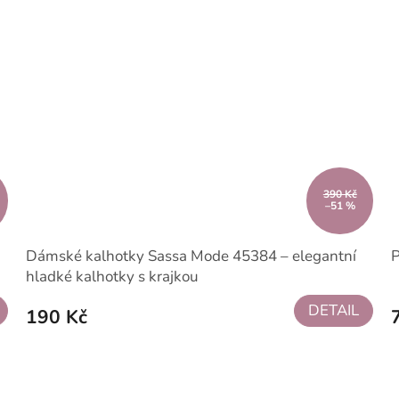
390 Kč
–51 %
Dámské kalhotky Sassa Mode 45384 – elegantní
P
hladké kalhotky s krajkou
DETAIL
190 Kč