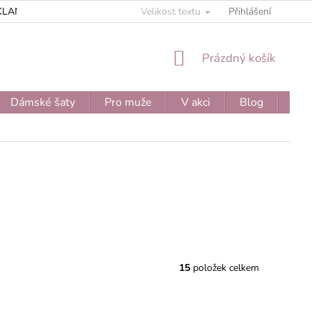
KLAMAČNÍ ŘÁD
ZPRACOVÁNÍ OSOBNÍCH ÚDAJŮ
Velikost textu
Přihlášení
JEDNOD
NÁKUPNÍ
Prázdný košík
KOŠÍK
Dámské šaty
Pro muže
V akci
Blog
Moj
15
položek celkem