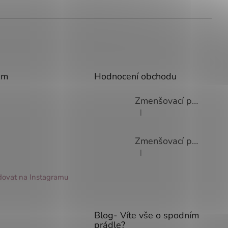
am
Hodnocení obchodu
Zmenšovací podprsenka Viania Minimizer 14586
|
Hodnocení produktu je 3 z 5 
Zmenšovací podprsenka Viania Minimizer 14586
|
Hodnocení produktu je 4 z 5 
dovat na Instagramu
Blog- Víte vše o spodním
prádle?