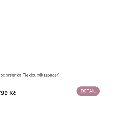
odprsenka Flexicup® (spacer)
DETAIL
799 Kč