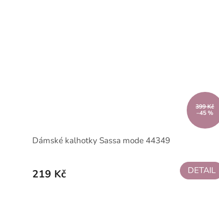
399 Kč
–45 %
Dámské kalhotky Sassa mode 44349
DETAIL
219 Kč