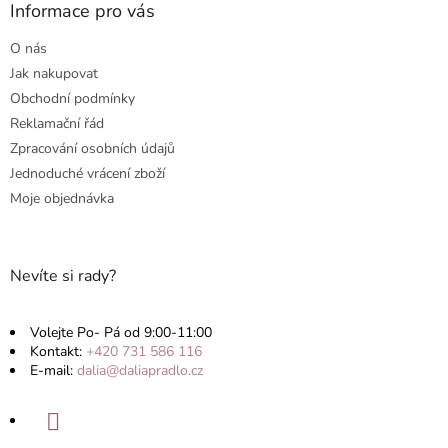
a
Informace pro vás
c
t
í
O nás
p
í
r
Jak nakupovat
v
Obchodní podmínky
k
Reklamační řád
y
v
Zpracování osobních údajů
ý
Jednoduché vrácení zboží
p
Moje objednávka
i
s
u
Nevíte si rady?
Volejte Po- Pá od 9:00-11:00
Kontakt:
+420 731 586 116
E-mail:
dalia@daliapradlo.cz