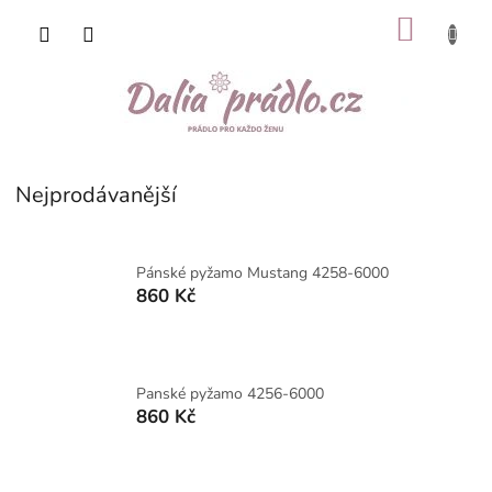
Přejít
NÁKU
na
obsah
KOŠÍK
Nejprodávanější
Pánské pyžamo Mustang 4258-6000
860 Kč
Panské pyžamo 4256-6000
860 Kč