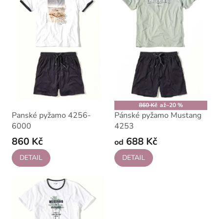
k
i
t
s
ů
p
r
o
d
u
k
t
ů
860 Kč
až
–20 %
Panské pyžamo 4256-
Pánské pyžamo Mustang
6000
4253
860 Kč
688 Kč
od
DETAIL
DETAIL