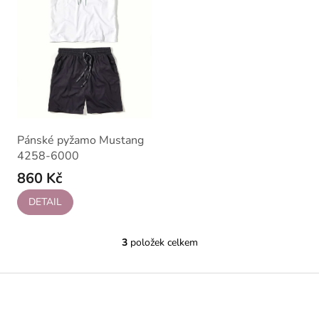
Pánské pyžamo Mustang
4258-6000
860 Kč
DETAIL
3
položek celkem
O
v
l
Z
á
á
d
p
a