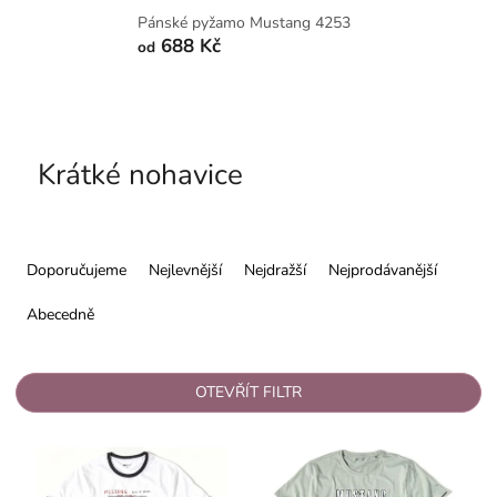
Pánské pyžamo Mustang 4253
688 Kč
od
Krátké nohavice
Ř
a
Doporučujeme
Nejlevnější
Nejdražší
Nejprodávanější
z
e
Abecedně
n
í
p
OTEVŘÍT FILTR
r
o
V
d
ý
u
p