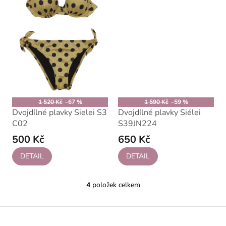
1 520 Kč
–67 %
1 590 Kč
–59 %
Dvojdílné plavky Sielei S3
Dvojdílné plavky Siélei
C02
S39JN224
500 Kč
650 Kč
DETAIL
DETAIL
4
položek celkem
O
v
l
Z
á
á