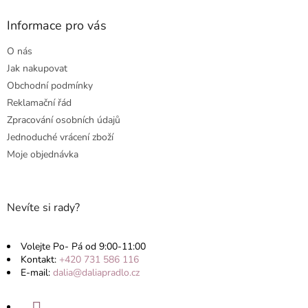
d
p
a
a
Informace pro vás
c
t
í
O nás
p
í
r
Jak nakupovat
v
Obchodní podmínky
k
Reklamační řád
y
v
Zpracování osobních údajů
ý
Jednoduché vrácení zboží
p
Moje objednávka
i
s
u
Nevíte si rady?
Volejte Po- Pá od 9:00-11:00
Kontakt:
+420 731 586 116
E-mail:
dalia@daliapradlo.cz