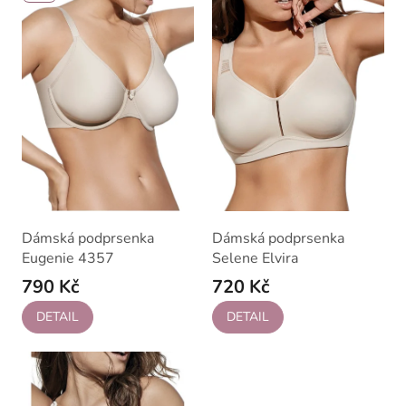
ý
r
p
o
i
d
s
u
p
k
r
t
o
ů
d
u
k
t
ů
Dámská podprsenka
Dámská podprsenka
Eugenie 4357
Selene Elvira
790 Kč
720 Kč
DETAIL
DETAIL