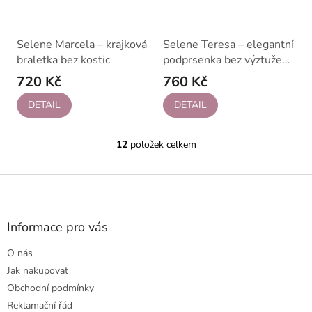
Selene Marcela – krajková
Selene Teresa – elegantní
braletka bez kostic
podprsenka bez výztuže
se vzorem růží
720 Kč
760 Kč
DETAIL
DETAIL
12
položek celkem
O
v
l
Z
á
á
d
p
a
a
Informace pro vás
c
t
í
O nás
p
í
r
Jak nakupovat
v
Obchodní podmínky
k
Reklamační řád
y