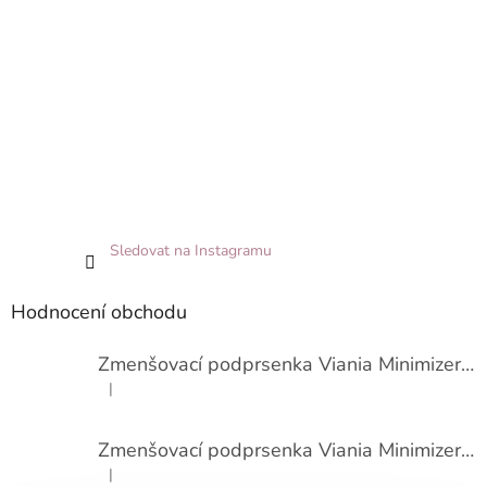
Sledovat na Instagramu
Hodnocení obchodu
Zmenšovací podprsenka Viania Minimizer 14586
|
Hodnocení produktu je 3 z 5 hvězdiček.
Zmenšovací podprsenka Viania Minimizer 14586
|
Hodnocení produktu je 4 z 5 hvězdiček.