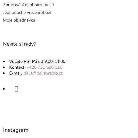
v
Zpracování osobních údajů
ý
Jednoduché vrácení zboží
p
Moje objednávka
i
s
u
Nevíte si rady?
Volejte Po- Pá od 9:00-11:00
Kontakt:
+420 731 586 116
E-mail:
dalia@daliapradlo.cz
Instagram