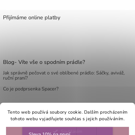
Přijímáme online platby
Blog- Víte vše o spodním prádle?
Jak správně pečovat o své oblíbené prádlo: Sáčky, aviváž,
ruční praní?
Co je podprsenka Spacer?
Tento web používá soubory cookie. Dalším procházením
Vytvořil Shoptet
tohoto webu vyjadřujete souhlas s jejich používáním.
Souhlasím
Copyright 2026
Dalia prádlo
. Všechna práva vyhrazena.
Upravit
Sleva 10% na první