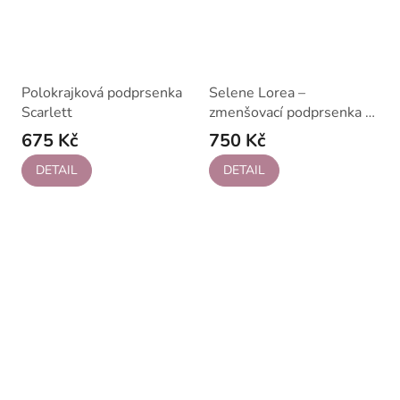
Polokrajková podprsenka
Selene Lorea –
Scarlett
zmenšovací podprsenka s
kosticí
675 Kč
750 Kč
DETAIL
DETAIL