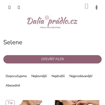
Přejít
NÁKU
na
obsah
KOŠÍK
Selene
OTEVŘÍT FILTR
Ř
a
Doporučujeme
Nejlevnější
Nejdražší
Nejprodávanější
z
e
Abecedně
n
í
V
p
Tip