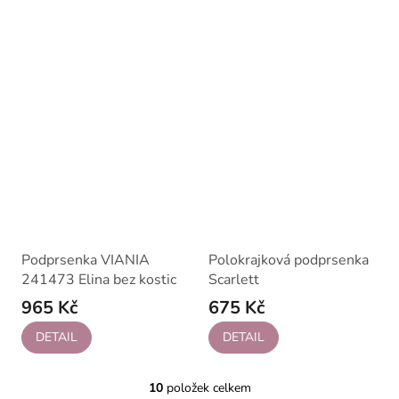
Podprsenka VIANIA
Polokrajková podprsenka
241473 Elina bez kostic
Scarlett
965 Kč
675 Kč
DETAIL
DETAIL
10
položek celkem
O