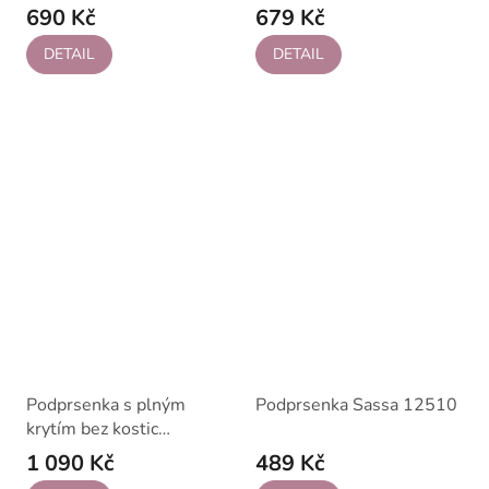
Naturana 5363
690 Kč
679 Kč
DETAIL
DETAIL
Podprsenka s plným
Podprsenka Sassa 12510
krytím bez kostic
79WAK42
1 090 Kč
489 Kč