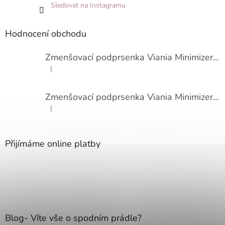
Sledovat na Instagramu
Hodnocení obchodu
Zmenšovací podprsenka Viania Minimizer 14586
|
Hodnocení produktu je 3 z 5 hvězdiček.
Zmenšovací podprsenka Viania Minimizer 14586
|
Hodnocení produktu je 4 z 5 hvězdiček.
Přijímáme online platby
Blog- Víte vše o spodním prádle?