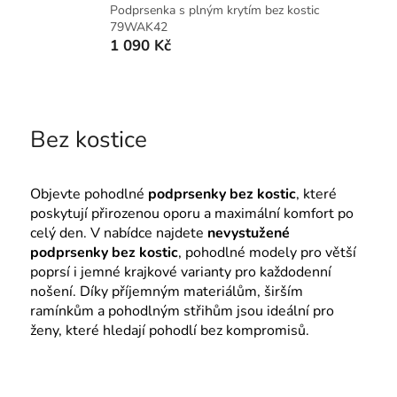
Podprsenka s plným krytím bez kostic
79WAK42
1 090 Kč
Bez kostice
Objevte pohodlné
podprsenky bez kostic
, které
poskytují přirozenou oporu a maximální komfort po
celý den. V nabídce najdete
nevystužené
podprsenky bez kostic
, pohodlné modely pro větší
poprsí i jemné krajkové varianty pro každodenní
nošení. Díky příjemným materiálům, širším
ramínkům a pohodlným střihům jsou ideální pro
ženy, které hledají pohodlí bez kompromisů.
Ř