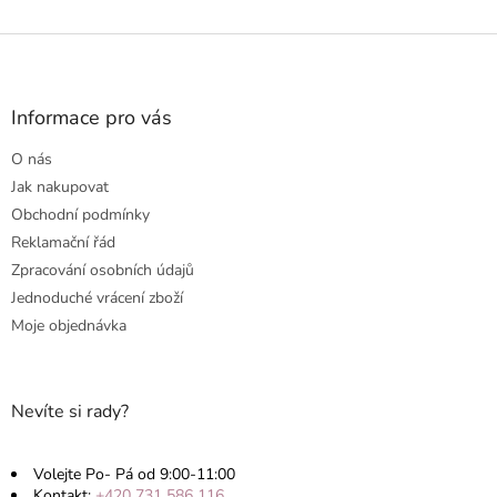
v
l
Z
á
á
d
p
a
a
Informace pro vás
c
t
í
O nás
p
í
r
Jak nakupovat
v
Obchodní podmínky
k
Reklamační řád
y
v
Zpracování osobních údajů
ý
Jednoduché vrácení zboží
p
Moje objednávka
i
s
u
Nevíte si rady?
Volejte Po- Pá od 9:00-11:00
Kontakt:
+420 731 586 116