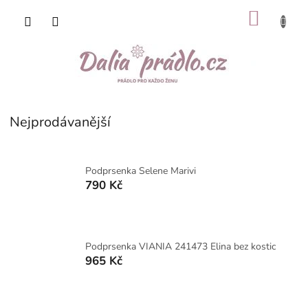
Přejít
NÁKU
na
obsah
KOŠÍK
Nejprodávanější
Podprsenka Selene Marivi
790 Kč
Podprsenka VIANIA 241473 Elina bez kostic
965 Kč