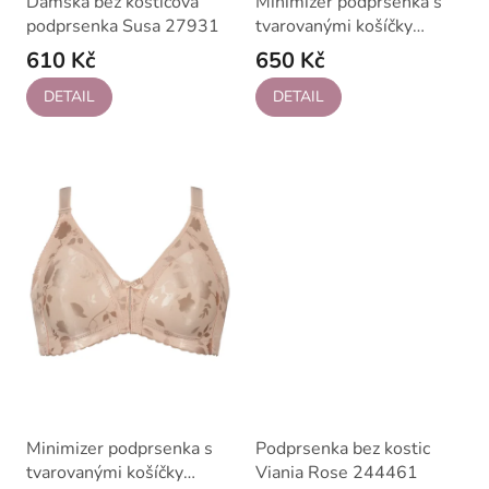
Dámská bez kosticová
Minimizer podprsenka s
podprsenka Susa 27931
tvarovanými košíčky
Naturana 5063
610 Kč
650 Kč
DETAIL
DETAIL
Minimizer podprsenka s
Podprsenka bez kostic
tvarovanými košíčky
Viania Rose 244461