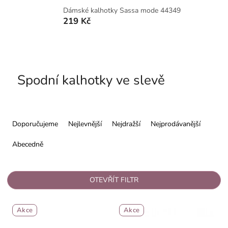
Dámské kalhotky Sassa mode 44349
219 Kč
Spodní kalhotky ve slevě
Ř
a
Doporučujeme
Nejlevnější
Nejdražší
Nejprodávanější
z
e
Abecedně
n
í
p
OTEVŘÍT FILTR
r
o
V
d
Akce
Akce
ý
u
p