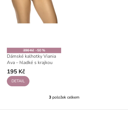
390 Kč
–50 %
Dámské kalhotky Viania
Ava – hladké s krajkou
195 Kč
DETAIL
3
položek celkem
O
v
l
Z
á
á
d
p
a