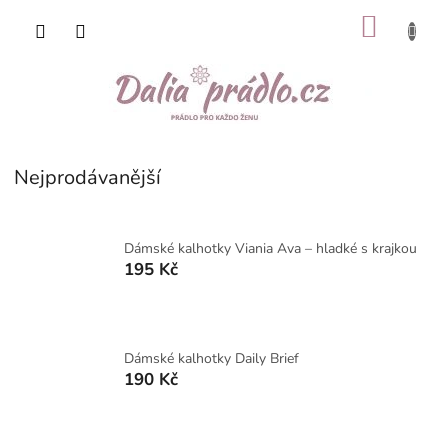
Přejít
NÁKU
na
obsah
KOŠÍK
Nejprodávanější
Dámské kalhotky Viania Ava – hladké s krajkou
195 Kč
Dámské kalhotky Daily Brief
190 Kč