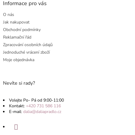
a
Informace pro vás
c
t
í
O nás
p
í
r
Jak nakupovat
v
Obchodní podmínky
k
Reklamační řád
y
v
Zpracování osobních údajů
ý
Jednoduché vrácení zboží
p
Moje objednávka
i
s
u
Nevíte si rady?
Volejte Po- Pá od 9:00-11:00
Kontakt:
+420 731 586 116
E-mail:
dalia@daliapradlo.cz