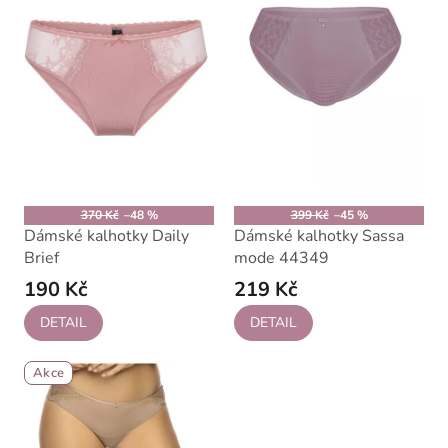
k
i
t
s
ů
p
r
o
d
u
k
t
ů
370 Kč
–48 %
399 Kč
–45 %
Dámské kalhotky Daily
Dámské kalhotky Sassa
Brief
mode 44349
190 Kč
219 Kč
DETAIL
DETAIL
Akce