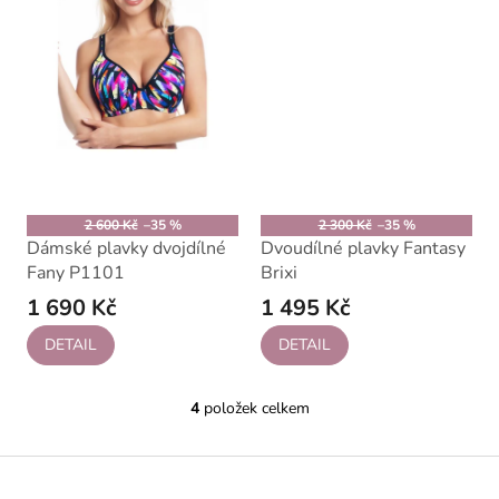
2 600 Kč
–35 %
2 300 Kč
–35 %
Dámské plavky dvojdílné
Dvoudílné plavky Fantasy
Fany P1101
Brixi
1 690 Kč
1 495 Kč
DETAIL
DETAIL
4
položek celkem
O
v
l
Z
á
á