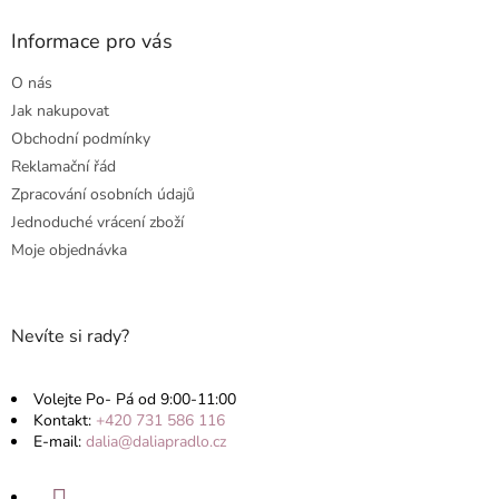
d
p
a
a
Informace pro vás
c
t
í
O nás
p
í
r
Jak nakupovat
v
Obchodní podmínky
k
Reklamační řád
y
v
Zpracování osobních údajů
ý
Jednoduché vrácení zboží
p
Moje objednávka
i
s
u
Nevíte si rady?
Volejte Po- Pá od 9:00-11:00
Kontakt:
+420 731 586 116
E-mail:
dalia@daliapradlo.cz