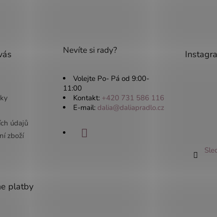
Nevíte si rady?
vás
Instagr
Volejte Po- Pá od 9:00-
11:00
ky
Kontakt:
+420 731 586 116
E-mail:
dalia@daliapradlo.cz
ích údajů
í zboží
Sle
ne platby