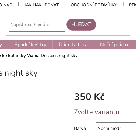
O NÁS
JAK NAKUPOVAT
OBCHODNÍ PODMÍNKY
RE
HLEDAT
y
Spodní košilky
Dámská trika
Noční prádlo
ké kalhotky Viania Dessous night sky
 night sky
350 Kč
Měrná
Zvolte variantu
cena:
Barva