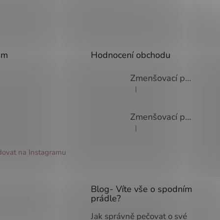
am
Hodnocení obchodu
Zmenšovací podprsenka Viania Minimizer 14586
|
Hodnocení produktu je 3 z 5 
Zmenšovací podprsenka Viania Minimizer 14586
|
Hodnocení produktu je 4 z 5 
dovat na Instagramu
Blog- Víte vše o spodním
prádle?
Jak správně pečovat o své