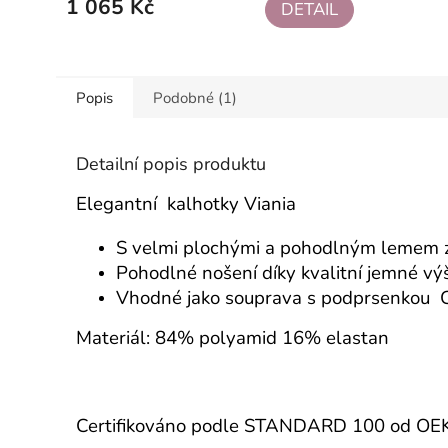
1 065 Kč
DETAIL
Popis
Podobné (1)
Detailní popis produktu
Elegantní kalhotky Viania
S velmi plochými a pohodlným lemem z 
Pohodlné nošení díky kvalitní jemné výš
Vhodné jako souprava s podprsenkou
C
Materiál: 84% polyamid 16% elastan
Certifikováno podle STANDARD 100 od O