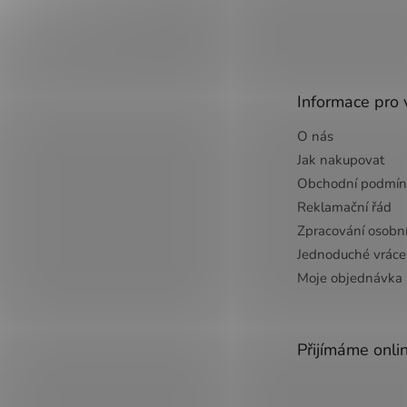
Z
á
p
a
t
Informace pro 
í
O nás
Jak nakupovat
Obchodní podmín
Reklamační řád
Zpracování osobn
Jednoduché vrácen
Moje objednávka
Přijímáme onli