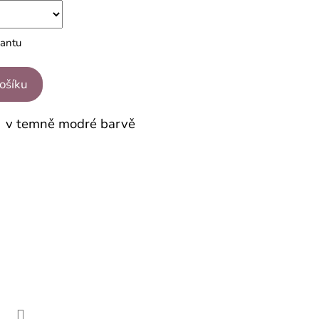
iantu
košíku
a v temně modré barvě