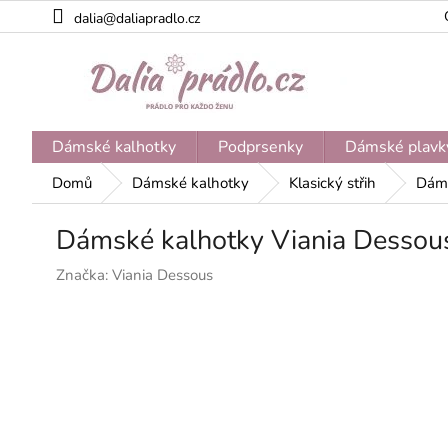
Přejít
dalia@daliapradlo.cz
na
obsah
Dámské kalhotky
Podprsenky
Dámské plavk
Domů
Dámské kalhotky
Klasický střih
Dáms
Dámské kalhotky Viania Dessous
Značka:
Viania Dessous