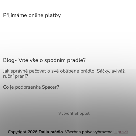
Přijímáme online platby
Blog- Víte vše o spodním prádle?
Jak správně pečovat o své oblíbené prádlo: Sáčky, aviváž,
ruční praní?
Co je podprsenka Spacer?
Vytvořil Shoptet
Copyright 2026
Dalia prádlo
. Všechna práva vyhrazena.
Upravit