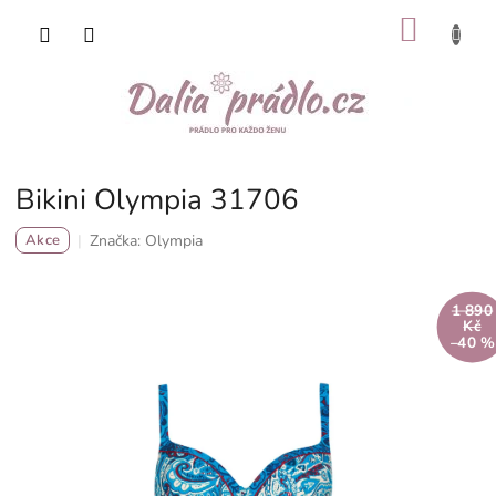
Přejít
NÁKU
na
obsah
KOŠÍK
Bikini Olympia 31706
Značka:
Olympia
Akce
1 890
Kč
–40 %