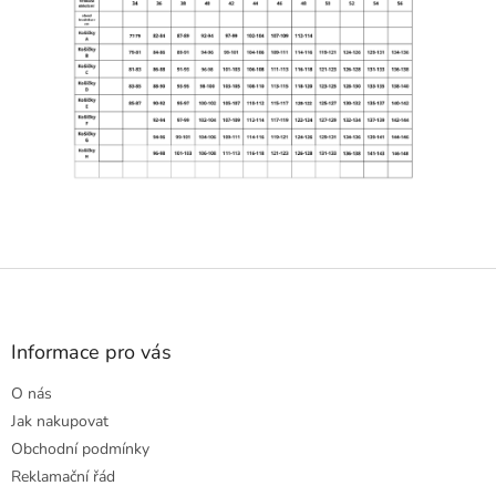
Z
á
p
a
Informace pro vás
t
O nás
í
Jak nakupovat
Obchodní podmínky
Reklamační řád