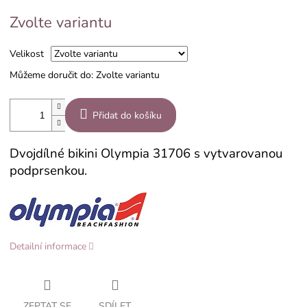
Měrná
Zvolte variantu
cena:
Velikost
Můžeme doručit do:
Zvolte variantu
Přidat do košíku
Dvojdílné bikini Olympia 31706 s vytvarovanou
podprsenkou.
Detailní informace
ZEPTAT SE
SDÍLET