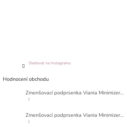
Sledovat na Instagramu
Hodnocení obchodu
Zmenšovací podprsenka Viania Minimizer 14586
|
Hodnocení produktu je 3 z 5 hvězdiček.
Zmenšovací podprsenka Viania Minimizer 14586
|
Hodnocení produktu je 4 z 5 hvězdiček.