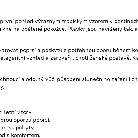
první pohled výrazným tropickým vzorem v odstínech 
ynikne na opálené pokožce. Plavky jsou navrženy tak, 
varovat poprsí a poskytuje potřebnou oporu během kou
elegantní vzhled a zároveň lichotí ženské postavě. Ka
schnoucí a odolný vůči působení slunečního záření i c
y.
í letní vzory,
obrou oporou poprsí,
lness pobyty,
led s komfortem.