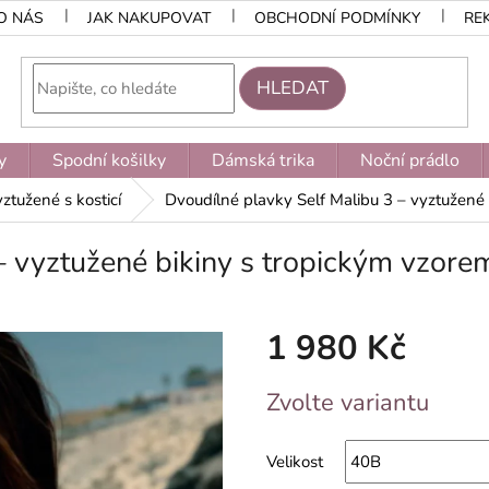
O NÁS
JAK NAKUPOVAT
OBCHODNÍ PODMÍNKY
RE
HLEDAT
y
Spodní košilky
Dámská trika
Noční prádlo
ztužené s kosticí
Dvoudílné plavky Self Malibu 3 – vyztužené
– vyztužené bikiny s tropickým vzore
1 980 Kč
Měrná
Zvolte variantu
cena:
Velikost