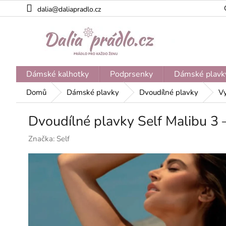
Přejít
dalia@daliapradlo.cz
na
obsah
Dámské kalhotky
Podprsenky
Dámské plavk
Domů
Dámské plavky
Dvoudílné plavky
Vy
Dvoudílné plavky Self Malibu 3 
Značka:
Self