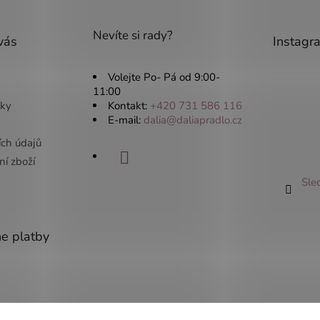
Nevíte si rady?
vás
Instagr
Volejte Po- Pá od 9:00-
11:00
ky
Kontakt:
+420 731 586 116
E-mail:
dalia@daliapradlo.cz
ích údajů
í zboží
Sle
ne platby