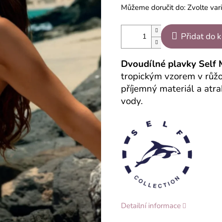
Můžeme doručit do:
Zvolte var
Přidat do 
Dvoudílné plavky Self 
tropickým vzorem v růžo
příjemný materiál a atra
vody.
Detailní informace