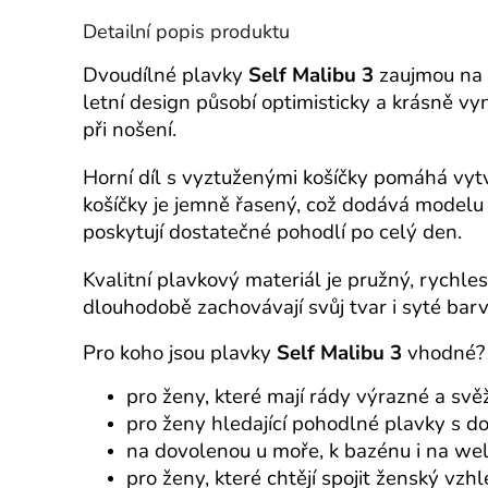
Detailní popis produktu
Dvoudílné plavky
Self Malibu 3
zaujmou na 
letní design působí optimisticky a krásně v
při nošení.
Horní díl s vyztuženými košíčky pomáhá vyt
košíčky je jemně řasený, což dodává modelu 
poskytují dostatečné pohodlí po celý den.
Kvalitní plavkový materiál je pružný, rychle
dlouhodobě zachovávají svůj tvar i syté barv
Pro koho jsou plavky
Self Malibu 3
vhodné?
pro ženy, které mají rády výrazné a svěž
pro ženy hledající pohodlné plavky s d
na dovolenou u moře, k bazénu i na wel
pro ženy, které chtějí spojit ženský vzh