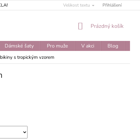
KLAMAČNÍ ŘÁD
ZPRACOVÁNÍ OSOBNÍCH ÚDAJŮ
Velikost textu
Přihlášení
JEDNOD
NÁKUPNÍ
Prázdný košík
KOŠÍK
Dámské šaty
Pro muže
V akci
Blog
Moj
 bikiny s tropickým vzorem
m