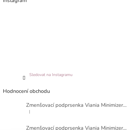
Instagram
Sledovat na Instagramu
Hodnocení obchodu
Zmenšovací podprsenka Viania Minimizer 14586
|
Hodnocení produktu je 3 z 5 hvězdiček.
Zmenšovací podprsenka Viania Minimizer 14586