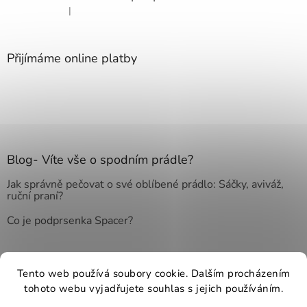
|
Hodnocení produktu je 4 z 5 hvězdiček.
Přijímáme online platby
Blog- Víte vše o spodním prádle?
Jak správně pečovat o své oblíbené prádlo: Sáčky, aviváž,
ruční praní?
Co je podprsenka Spacer?
Tento web používá soubory cookie. Dalším procházením
Vytvořil Shoptet
tohoto webu vyjadřujete souhlas s jejich používáním.