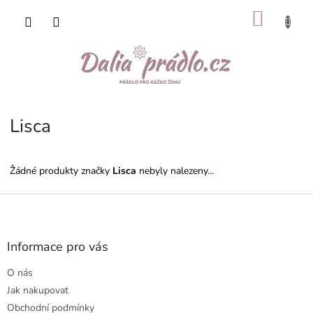
Přejít
NÁKU
na
obsah
KOŠÍK
Lisca
Žádné produkty značky
Lisca
nebyly nalezeny...
Z
á
p
a
Informace pro vás
t
O nás
í
Jak nakupovat
Obchodní podmínky