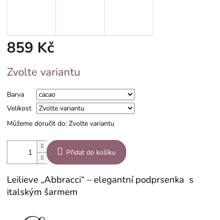
859 Kč
Měrná
Zvolte variantu
cena:
Barva
Velikost
Můžeme doručit do:
Zvolte variantu
Přidat do košíku
Leilieve „Abbracci“ – elegantní podprsenka s
italským šarmem