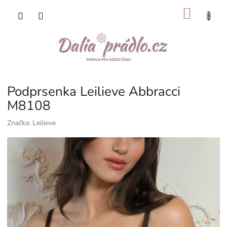
Přejít
NÁKU
na
obsah
KOŠÍK
Podprsenka Leilieve Abbracci
M8108
Značka:
Leilieve