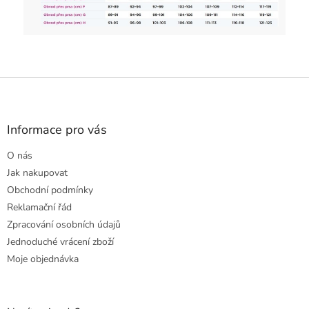
Z
á
p
a
Informace pro vás
t
O nás
í
Jak nakupovat
Obchodní podmínky
Reklamační řád
Zpracování osobních údajů
Jednoduché vrácení zboží
Moje objednávka