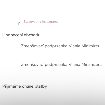
Sledovat na Instagramu
Hodnocení obchodu
Zmenšovací podprsenka Viania Minimizer 14586
|
Hodnocení produktu je 3 z 5 hvězdiček.
Zmenšovací podprsenka Viania Minimizer 14586
|
Hodnocení produktu je 4 z 5 hvězdiček.
Přijímáme online platby