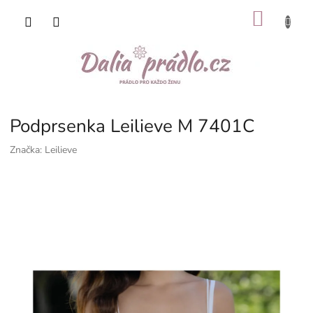
Přejít
NÁKU
na
obsah
KOŠÍK
Podprsenka Leilieve M 7401C
Značka:
Leilieve