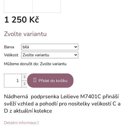
1 250 Kč
Měrná
Zvolte variantu
cena:
Barva
Velikost
Můžeme doručit do:
Zvolte variantu
Přidat do košíku
Nádherná podprsenka Leilieve M7401C přináší
svěží vzhled a pohodlí pro nositelky velikostí C a
D z aktuální kolekce
Detailní informace