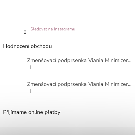
Sledovat na Instagramu
Hodnocení obchodu
Zmenšovací podprsenka Viania Minimizer 14586
|
Hodnocení produktu je 3 z 5 hvězdiček.
Zmenšovací podprsenka Viania Minimizer 14586
|
Hodnocení produktu je 4 z 5 hvězdiček.
Přijímáme online platby