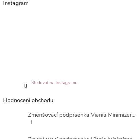
Instagram
Sledovat na Instagramu
Hodnocení obchodu
Zmenšovací podprsenka Viania Minimizer 14586
|
Hodnocení produktu je 3 z 5 hvězdiček.