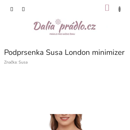
Přejít
NÁKU
na
obsah
KOŠÍK
Podprsenka Susa London minimizer
Značka:
Susa