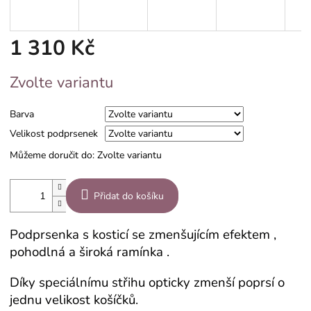
1 310 Kč
Měrná
Zvolte variantu
cena:
Barva
Velikost podprsenek
Můžeme doručit do:
Zvolte variantu
Přidat do košíku
Podprsenka s kosticí se zmenšujícím efektem ,
pohodlná a široká ramínka .
Díky speciálnímu střihu opticky zmenší poprsí o
jednu velikost košíčků.