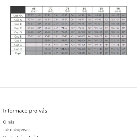
Z
á
p
a
Informace pro vás
t
O nás
í
Jak nakupovat