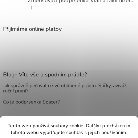
Zmenšovací podprsenka Viania Minimizer 14586
|
Hodnocení produktu je 4 z 5 hvězdiček.
Přijímáme online platby
Blog- Víte vše o spodním prádle?
Jak správně pečovat o své oblíbené prádlo: Sáčky, aviváž,
ruční praní?
Co je podprsenka Spacer?
Tento web používá soubory cookie. Dalším procházením
Vytvořil Shoptet
tohoto webu vyjadřujete souhlas s jejich používáním.