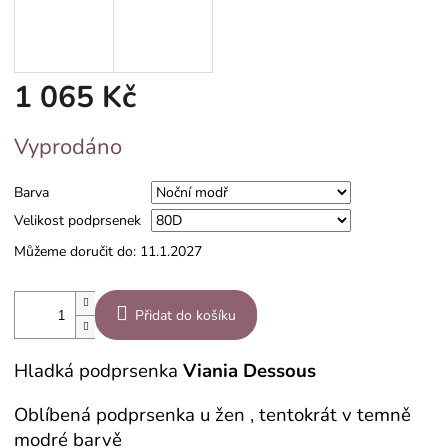
1 065 Kč
Měrná
Vyprodáno
cena:
Barva
Velikost podprsenek
Můžeme doručit do:
11.1.2027
Přidat do košíku
Hladká podprsenka
Viania Dessous
Oblíbená podprsenka u žen , tentokrát v temně
modré barvě