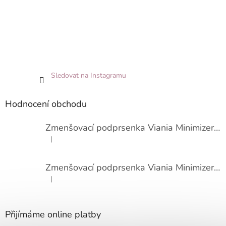
Sledovat na Instagramu
Hodnocení obchodu
Zmenšovací podprsenka Viania Minimizer 14586
|
Hodnocení produktu je 3 z 5 hvězdiček.
Zmenšovací podprsenka Viania Minimizer 14586
|
Hodnocení produktu je 4 z 5 hvězdiček.
Přijímáme online platby