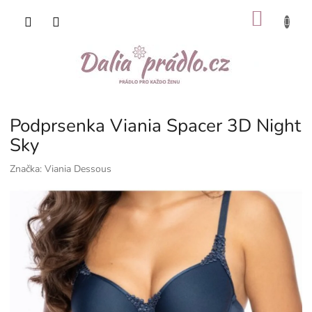
Přejít
NÁKU
na
obsah
KOŠÍK
Podprsenka Viania Spacer 3D Night
Sky
Značka:
Viania Dessous