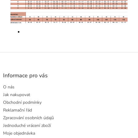
Z
á
p
a
Informace pro vás
t
O nás
í
Jak nakupovat
Obchodní podmínky
Reklamační řád
Zpracování osobních údajů
Jednoduché vrácení zboží
Moje objednávka