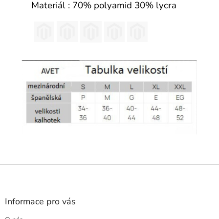
Materiál : 70% polyamid 30% lycra
Z
á
p
a
Informace pro vás
t