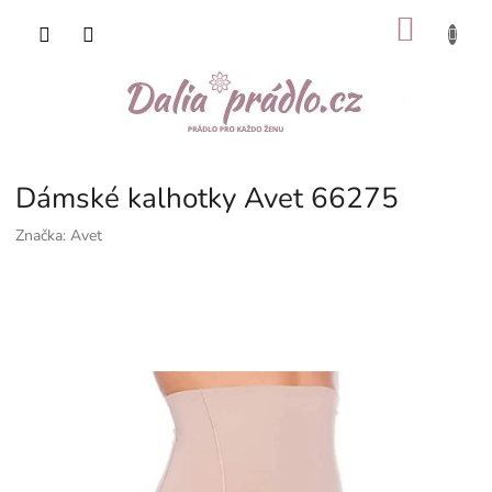
Přejít
NÁKU
na
obsah
KOŠÍK
Dámské kalhotky Avet 66275
Značka:
Avet