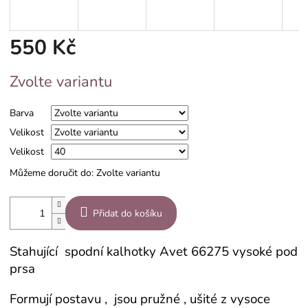
550 Kč
Měrná
Zvolte variantu
cena:
Barva
Velikost
Velikost
Můžeme doručit do:
Zvolte variantu
Přidat do košíku
Stahující spodní kalhotky Avet 66275 vysoké pod
prsa
Formují postavu , jsou pružné , ušité z vysoce