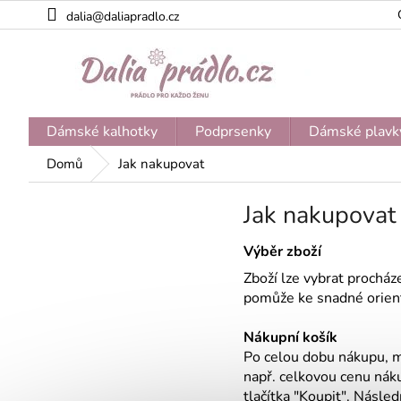
Přejít
dalia@daliapradlo.cz
na
obsah
Dámské kalhotky
Podprsenky
Dámské plavk
Domů
Jak nakupovat
Jak nakupovat
Výběr zboží
Zboží lze vybrat procház
pomůže ke snadné orient
Nákupní košík
Po celou dobu nákupu, má
např. celkovou cenu nák
tlačítka "Koupit". Násle