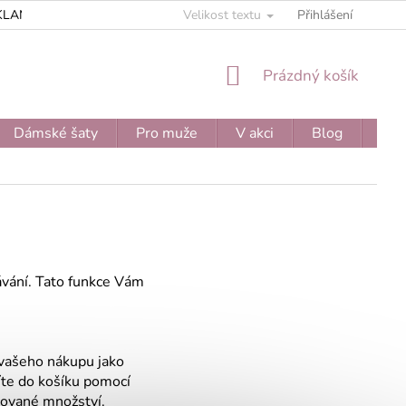
KLAMAČNÍ ŘÁD
ZPRACOVÁNÍ OSOBNÍCH ÚDAJŮ
Velikost textu
Přihlášení
JEDNOD
NÁKUPNÍ
Prázdný košík
KOŠÍK
Dámské šaty
Pro muže
V akci
Blog
Moj
ávání. Tato funkce Vám
v vašeho nákupu jako
íte do košíku pomocí
dované množství.