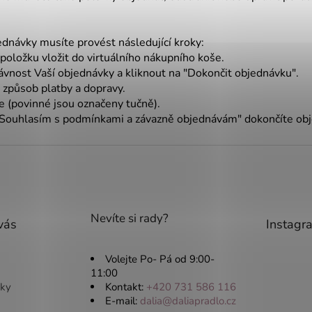
dnávky musíte provést následující kroky:
ložku vložit do virtuálního nákupního koše.
nost Vaší objednávky a kliknout na "Dokončit objednávku".
působ platby a dopravy.
 (povinné jsou označeny tučně).
Souhlasím s podmínkami a závazně objednávám" dokončíte obj
Nevíte si rady?
vás
Instagr
Volejte Po- Pá od 9:00-
11:00
ky
Kontakt:
+420 731 586 116
E-mail:
dalia@daliapradlo.cz