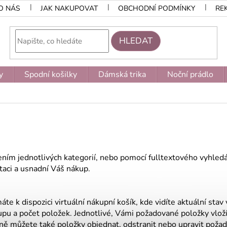
O NÁS
JAK NAKUPOVAT
OBCHODNÍ PODMÍNKY
RE
HLEDAT
y
Spodní košilky
Dámská trika
Noční prádlo
ením jednotlivých kategorií, nebo pomocí fulltextového vyhled
aci a usnadní Váš nákup.
te k dispozici virtuální nákupní košík, kde vidíte aktuální sta
upu a počet položek. Jednotlivé, Vámi požadované položky vlož
dně můžete také položky objednat, odstranit nebo upravit poža