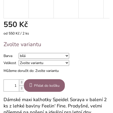
550 Kč
Měrná
od 550 Kč / 2 ks
cena:
Zvolte variantu
Barva
Velikost
Můžeme doručit do:
Zvolte variantu
Přidat do košíku
Dámské maxi kalhotky Speidel Soraya v balení 2
ks z lehké bavlny Feelin' Fine. Prodyšné, velmi
příjemné na nošení a ideální pro letní dny.