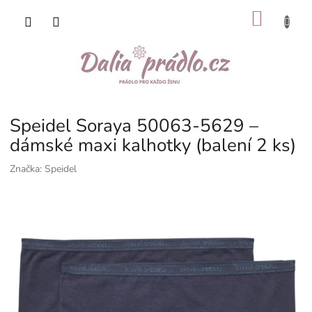
Přejít
NÁKU
na
obsah
KOŠÍK
Speidel Soraya 50063-5629 –
dámské maxi kalhotky (balení 2 ks)
Značka:
Speidel