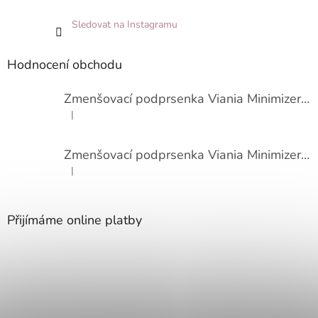
Sledovat na Instagramu
Hodnocení obchodu
Zmenšovací podprsenka Viania Minimizer 14586
|
Hodnocení produktu je 3 z 5 hvězdiček.
Zmenšovací podprsenka Viania Minimizer 14586
|
Hodnocení produktu je 4 z 5 hvězdiček.
Přijímáme online platby