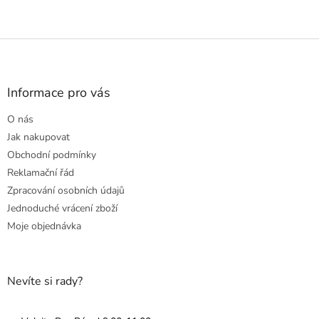
Z
á
p
a
Informace pro vás
t
O nás
í
Jak nakupovat
Obchodní podmínky
Reklamační řád
Zpracování osobních údajů
Jednoduché vrácení zboží
Moje objednávka
Nevíte si rady?